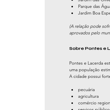
Parque das Águ
Jardim Boa Esp
(A relação pode sof
aprovados pelo muni
Sobre Pontes e 
Pontes e Lacerda es
uma população estim
A cidade possui for
pecuária
agricultura
comércio region
serviços público