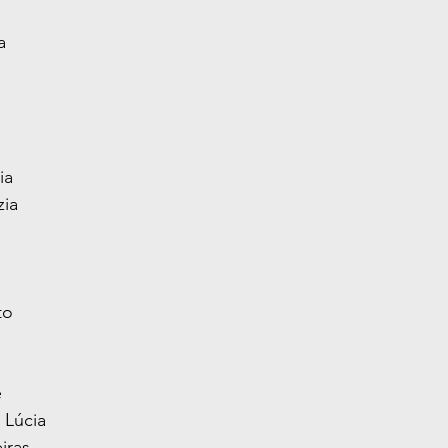
a
ia
zia
to
é
 Lúcia
iras