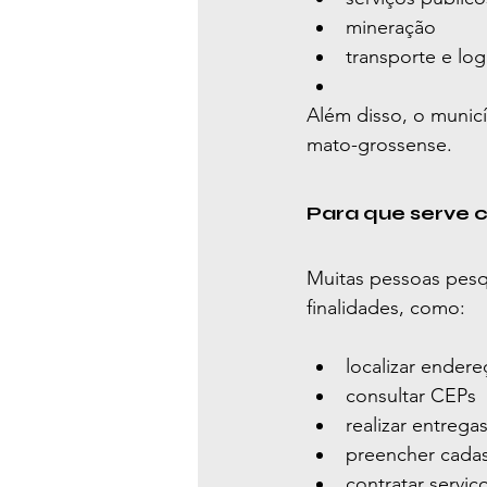
mineração
transporte e log
Além disso, o municí
mato-grossense.
Para que serve 
Muitas pessoas pesq
finalidades, como:
localizar ender
consultar CEPs
realizar entreg
preencher cadas
contratar serviç