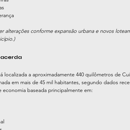
as
erança
rer alterações conforme expansão urbana e novos lotea
cípio.)
Lacerda
tá localizada a aproximadamente 440 quilômetros de Cui
ada em mais de 45 mil habitantes, segundo dados rece
te economia baseada principalmente em:
al
s