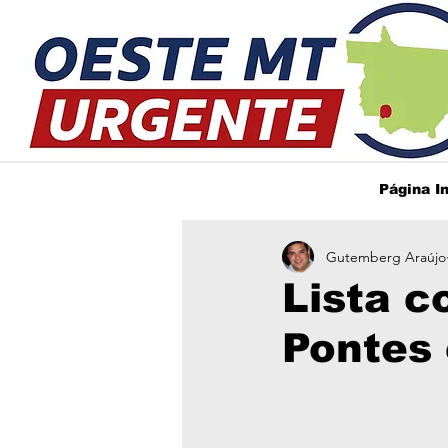
Página In
Gutemberg Araújo
Lista c
Pontes