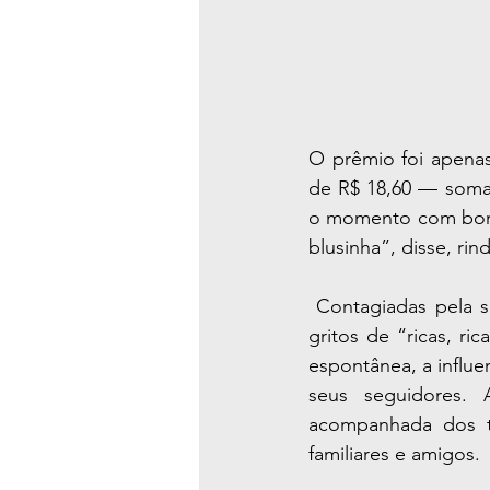
O prêmio foi apenas
de R$ 18,60 — soman
o momento com bom h
blusinha”, disse, rin
 Contagiadas pela situação, Margareth e as amigas comemoraram o pequeno ganho aos 
gritos de “ricas, r
espontânea, a influe
seus seguidores. 
acompanhada dos tr
familiares e amigos.