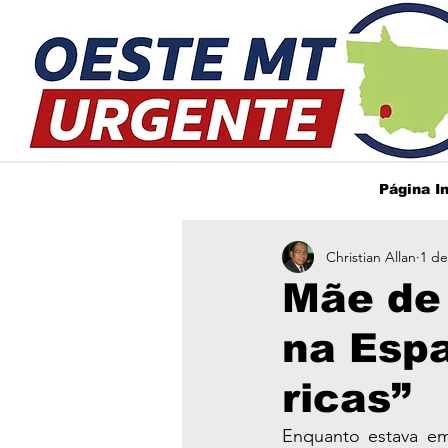
Página In
Christian Allan
1 de
Mãe de 
na Esp
ricas”
Enquanto estava em