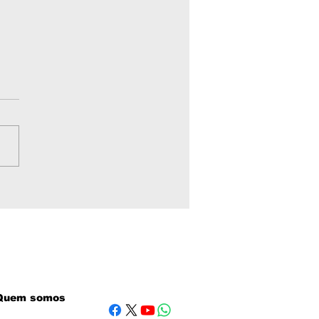
umento enviado aos
 pede sanções
tra ministros do STF
eacende debate
re Lei Magnitsky
Quem somos