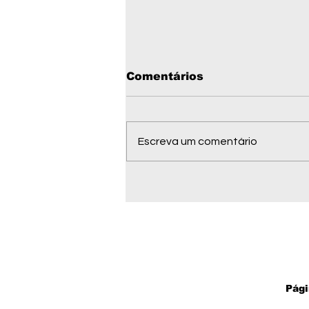
Comentários
Escreva um comentário
Documento enviado aos
EUA pede sanções
contra ministros do
STF; pedido ainda será
analisado
Pági