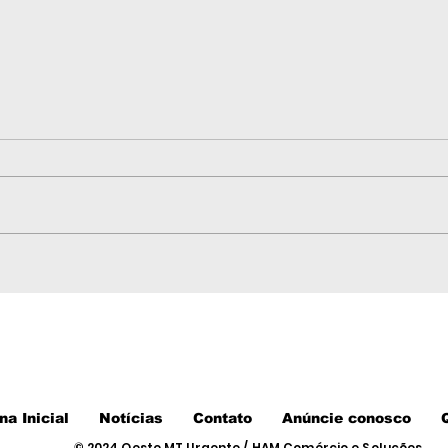
Defesa de Bolsonaro
Doc
informa ao STF que não
EUA
quer arma apreendida;
con
Moraes analisará
e r
próximos passos
sob
na Inicial
Notícias
Contato
Anúncie conosco
© 2024 Oeste MT Urgente / HAM Comércio e Soluções