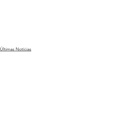
Últimas Notícias
Ver tudo
Posts recentes