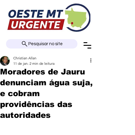
Pesquisar no site
Christian Allan
11 de jan.
2 min de leitura
Moradores de Jauru
denunciam água suja,
e cobram
providências das
autoridades