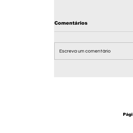
Comentários
Escreva um comentário
Wellington Fagundes
minimiza ausência de
prefeitos em convenção
do PL e diz: "Sinto a
presença do povo"
Pági