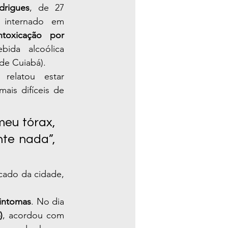
drigues
, de 27 
anos, perdeu a visão e está internado em 
ntoxicação por 
da alcoólica 
 de Cuiabá).
relatou estar 
is difíceis de 
eu tórax, 
e nada”, 
ado da cidade, 
intomas
. No dia 
)
, acordou com 