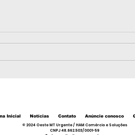
Dois morrem em grave
Gov
acidente entre carretas,
aná
caminhonete e viatura
our
da PM na BR-174 em
hec
Nova Lacerda
e N
na Inicial
Notícias
Contato
Anúncie conosco
© 2024 Oeste MT Urgente / HAM Comércio e Soluções
CNPJ 48.662.503/0001-59