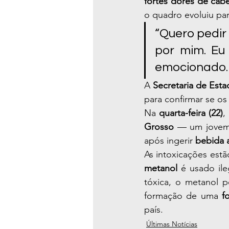
fortes dores de ca
o quadro evoluiu par
“Quero pedir
por mim. Eu 
emocionado.
A 
Secretaria de Est
para confirmar se o
Na 
quarta-feira (22)
,
Grosso
 — um jovem
após ingerir 
bebida 
As intoxicações est
metanol
 é usado il
tóxica, o metanol 
formação de uma 
f
país.
Últimas Notícias