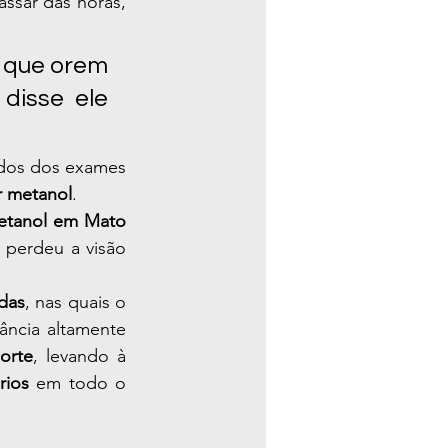
ssar das horas, 
 que orem 
disse ele 
dos dos exames 
r metanol
.
etanol em Mato 
perdeu a visão 
adas
, nas quais o 
ância altamente 
morte
, levando à 
rios
 em todo o 