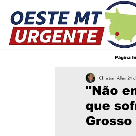
Página In
Christian Allan
24 d
"Não en
que sof
Grosso