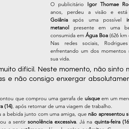
O publicitário 
Igor Thomae Ro
Goiânia
 após uma possível 
i
metanol
 presente em uma bebi
consumida em 
Água Boa
 (626 km
Nas redes sociais, Rodrigues 
enfrentando um dos momentos ma
sua vida.
muito difícil. Neste momento, não sinto m
as e não consigo enxergar absolutament
 contou que comprou uma garrafa de 
uísque
 em um merc
ra (14)
, após retornar de uma viagem de trabalho.
iu a bebida junto com uma amiga, que 
não apresentou s
ou a sentir 
sonolência excessiva
. Já na 
quinta-feira (16