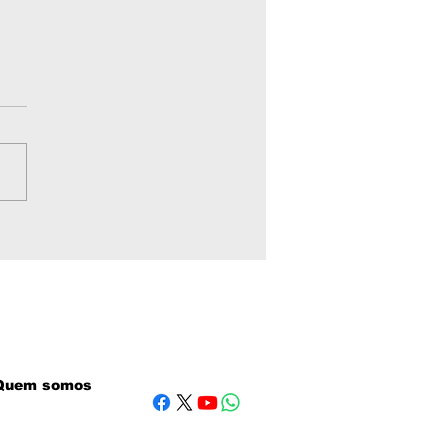
erno autoriza
lise de pesquisa de
o em quase 10 mil
tares entre Vila Bela
ova Lacerda
Quem somos