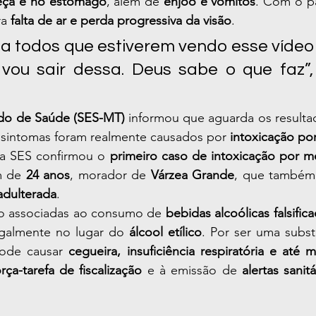
beça e no estômago
, além de 
enjoo e vômitos
. Com o pa
a 
falta de ar e perda progressiva da visão
.
 a todos que estiverem vendo esse vídeo
vou sair dessa. Deus sabe o que faz”, 
ado de Saúde (SES-MT)
 informou que aguarda os resulta
s sintomas foram realmente causados por 
intoxicação po
 a SES confirmou o 
primeiro caso de intoxicação por m
 de 
24 anos
, morador de 
Várzea Grande
, que também 
adulterada
.
ão associadas ao consumo de 
bebidas alcoólicas falsific
egalmente no lugar do 
álcool etílico
. Por ser uma subst
pode causar 
cegueira, insuficiência respiratória e até 
orça-tarefa de fiscalização
 e à emissão de 
alertas sanitá