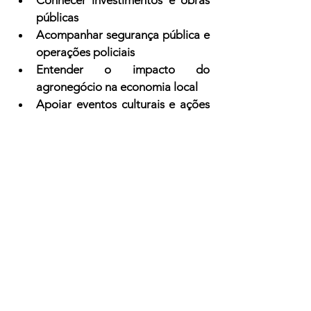
públicas
Acompanhar segurança pública e 
operações policiais
Entender o impacto do 
agronegócio na economia local
Apoiar eventos culturais e ações 
comunitárias
Para moradores, empresários, 
produtores rurais e para quem tem 
família na cidade, acompanhar as 
notícias é fundamental para tomar 
decisões mais conscientes.
Para acompanhar notícias atualizadas 
sobre Jauru (MT), o portal 
Oeste MT 
Urgente (
oestemturgente.com
)
 é uma 
excelente opção, com cobertura 