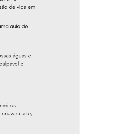
são de vida em 
uma aula de 
ossas águas e 
palpável e 
meiros 
 criavam arte, 