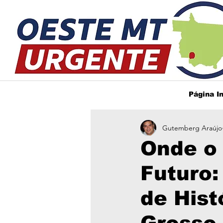
Página In
Gutemberg Araújo
Onde o
Futuro
de Hist