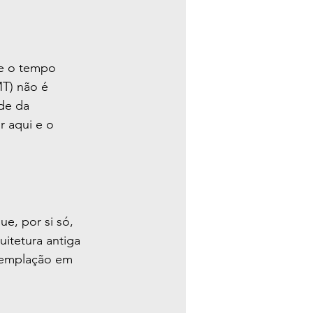
de o tempo 
T) não é 
de da 
 aqui e o 
, por si só, 
uitetura antiga 
templação em 