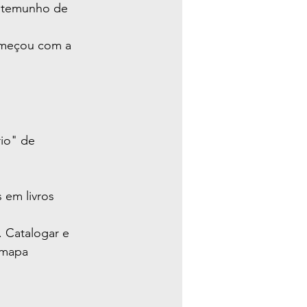
estemunho de 
omeçou com a 
io" de 
 em livros 
. Catalogar e 
 mapa 