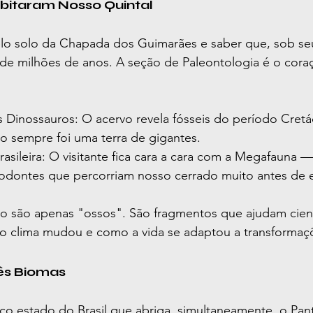
bitaram Nosso Quintal
lo solo da Chapada dos Guimarães e saber que, sob seu
e milhões de anos. A seção de Paleontologia é o coraç
 Dinossauros: O acervo revela fósseis do período Cret
 sempre foi uma terra de gigantes.
asileira: O visitante fica cara a cara com a Megafauna 
odontes que percorriam nosso cerrado muito antes de e
o são apenas "ossos". São fragmentos que ajudam cient
 clima mudou e como a vida se adaptou a transformaçõ
ês Biomas
o estado do Brasil que abriga, simultaneamente, o Pant