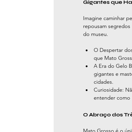
Gigantes que Ha
Imagine caminhar pe
repousam segredos d
do museu.
O Despertar dos
que Mato Grosso
A Era do Gelo Br
gigantes e mast
cidades.
Curiosidade: Nã
entender como o
O Abraço dos Tr
Mato Grosso é o únic