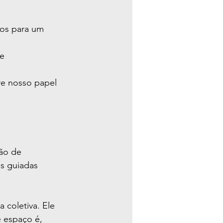
los para um 
e 
re nosso papel 
ão de 
as guiadas 
coletiva. Ele 
 espaço é, 