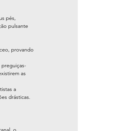
s pés, 
ão pulsante 
áceo, provando 
— preguiças-
xistirem as 
istas a 
es drásticas.
anal, o 