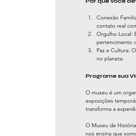
Por que você deve
Conexão Familiar
contato real com
Orgulho Local: 
pertencimento q
Paz e Cultura: O
no planeta.
Programe sua Vi
O museu é um organis
exposições temporári
transforma a experiê
O Museu de História
nos ensina que somos