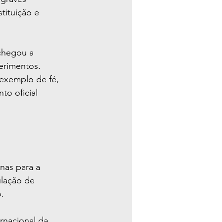
tituição e 
chegou a 
erimentos.
 exemplo de fé, 
o oficial 
nas para a 
lação de 
.
rnacional da 