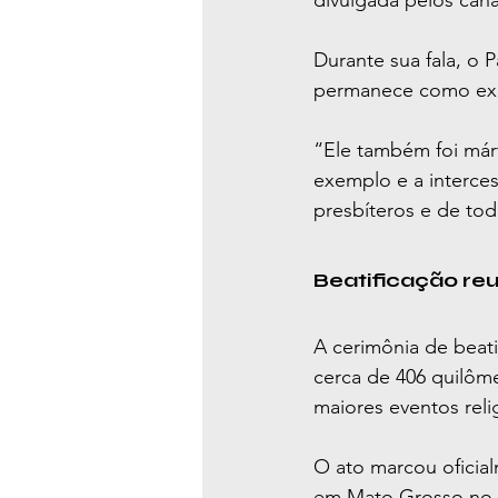
divulgada pelos canai
Durante sua fala, o 
permanece como exe
“Ele também foi már
exemplo e a interce
presbíteros e de tod
Beatificação reu
A cerimônia de beati
cerca de 406 quilôm
maiores eventos reli
O ato marcou oficial
em Mato Grosso no a