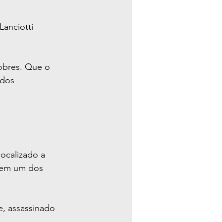
anciotti 
obres. Que o 
dos 
ocalizado a 
, em um dos 
, assassinado 