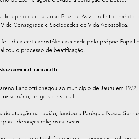
sidida pelo cardeal João Braz de Aviz, prefeito emérito d
e Vida Consagrada e Sociedades de Vida Apostólica.
foi lida a carta apostólica assinada pelo próprio Papa Le
alizou o processo de beatificação.
Nazareno Lanciotti
azareno Lanciotti chegou ao município de Jauru em 1972, 
issionário, religioso e social.
 de atuação na região, fundou a Paróquia Nossa Senhora
pais lideranças religiosas locais.
ão, o sacerdote também passou a denunciar problemas 