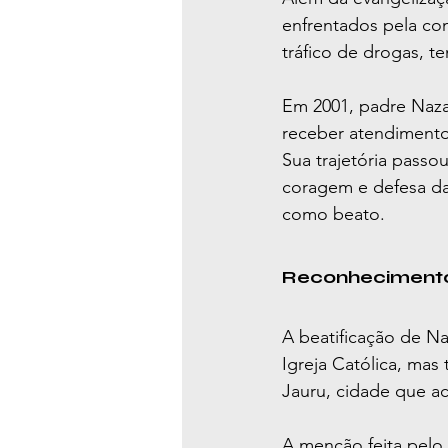
enfrentados pela co
tráfico de drogas, t
Em 2001, padre Nazar
receber atendimento
Sua trajetória passo
coragem e defesa da
como beato.
Reconhecimento 
A beatificação de Na
Igreja Católica, ma
Jauru, cidade que a
A menção feita pelo 