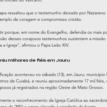
s oficiais do Vaticano.
Papa ressaltou que o testemunho deixado por Nazareno L
mplo de coragem e compromisso cristão.
tir porque, em nome do Evangelho, defendia os mais p
ssão desses corajosos testemunhos sustentem a missão 
a a Igreja”, afirmou o Papa Leão XIV.
niu milhares de fiéis em Jauru
ficação aconteceu no sábado (13), em Jauru, município l
etros de Cuiabá, e reuniu aproximadamente 17 mil fiéis
giosos já registrados na região Oeste de Mato Grosso.
mente o reconhecimento da Igreja Católica ao sacerdote
no de 2001 e agora elevado à condição de beato.