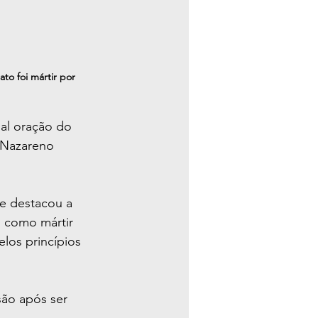
to foi mártir por 
al oração do 
 Nazareno 
e destacou a 
o como mártir 
los princípios 
são após ser 