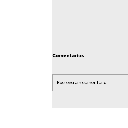
Comentários
Escreva um comentário
Governo autoriza
análise de pesquisa de
ouro em quase 10 mil
hectares entre Vila Bela
e Nova Lacerda