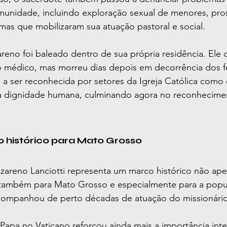
munidade, incluindo exploração sexual de menores, pros
emas que mobilizaram sua atuação pastoral e social.
eno foi baleado dentro de sua própria residência. Ele 
 médico, mas morreu dias depois em decorrência dos f
u a ser reconhecida por setores da Igreja Católica como
 dignidade humana, culminando agora no reconheciment
histórico para Mato Grosso
zareno Lanciotti representa um marco histórico não ape
s também para Mato Grosso e especialmente para a popu
companhou de perto décadas de atuação do missionário
Papa no Vaticano reforçou ainda mais a importância inte