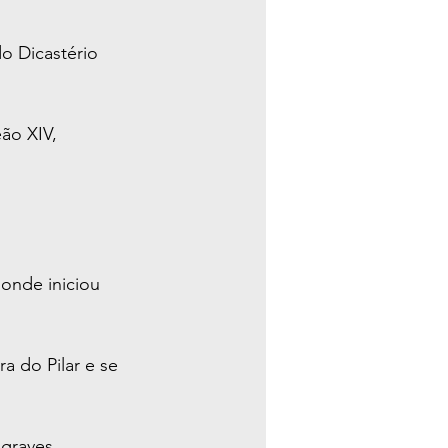
o Dicastério 
ão XIV, 
onde iniciou 
 do Pilar e se 
graves 