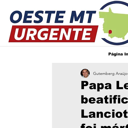
Página In
Gutemberg Araújo
Papa L
beatifi
Lanciot