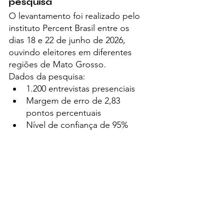
pesquisa
O levantamento foi realizado pelo 
instituto Percent Brasil entre os 
dias 18 e 22 de junho de 2026, 
ouvindo eleitores em diferentes 
regiões de Mato Grosso.
Dados da pesquisa:
1.200 entrevistas presenciais
Margem de erro de 2,83 
pontos percentuais
Nível de confiança de 95%
Registro oficial na Justiça Eleitoral:
BR-00049/2026
MT-09788/2026
A expectativa é de que novas 
pesquisas sejam divulgadas nas 
próximas semanas à medida que o 
cenário eleitoral avance.