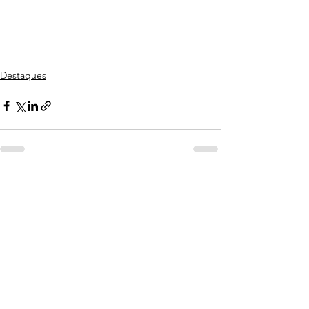
Destaques
Ver tudo
Posts recentes