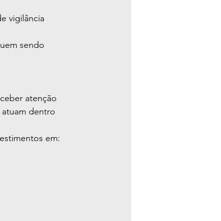
 vigilância 
guem sendo 
eceber atenção 
 atuam dentro 
vestimentos em: