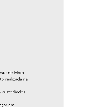
este de Mato 
o realizada na 
m custodiados 
nçar em 