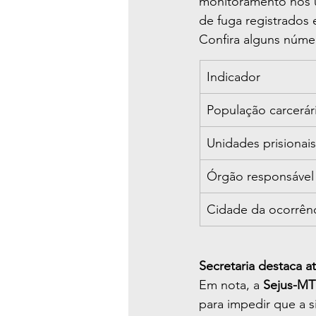
monitoramento nos úl
de fuga registrados 
Confira alguns núme
Indicador
População carcerá
Unidades prisionai
Órgão responsável
Cidade da ocorrên
Secretaria destaca a
Em nota, a 
Sejus-MT
para impedir que a 