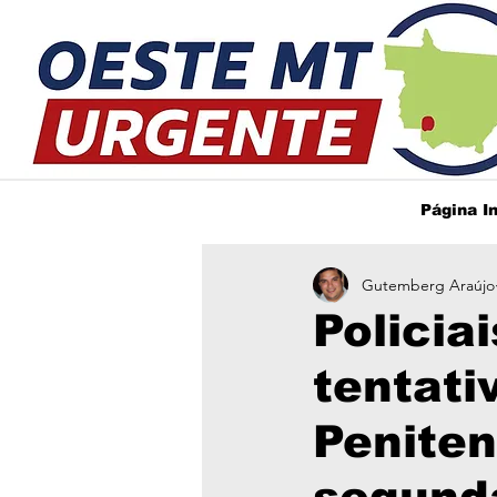
Página In
Gutemberg Araújo
Policia
tentati
Peniten