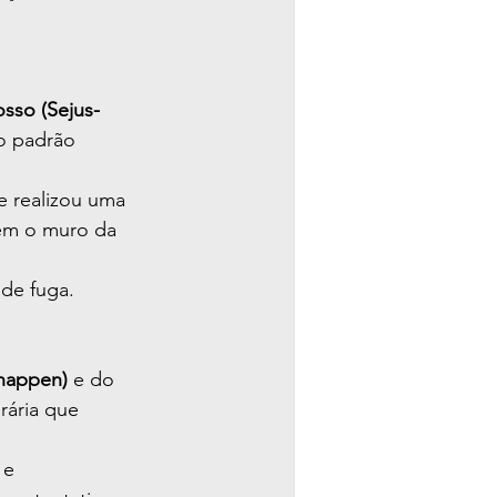
sso (Sejus-
o padrão 
e realizou uma 
sem o muro da 
 de fuga.
enappen)
 e do 
ária que 
 e 