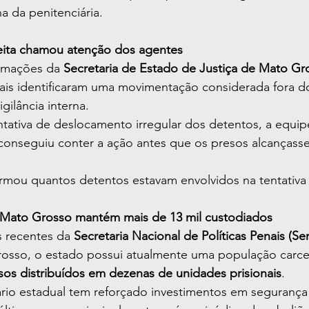
a da penitenciária.
ita chamou atenção dos agentes
rmações da 
Secretaria de Estado de Justiça de Mato Gro
enais identificaram uma movimentação considerada fora d
igilância interna.
tativa de deslocamento irregular dos detentos, a equip
 conseguiu conter a ação antes que os presos alcanças
ormou quantos detentos estavam envolvidos na tentativa
e Mato Grosso mantém mais de 13 mil custodiados
 recentes da 
Secretaria Nacional de Políticas Penais (S
sso, o estado possui atualmente uma população carcer
esos distribuídos em dezenas de unidades prisionais
.
ário estadual tem reforçado investimentos em segurança