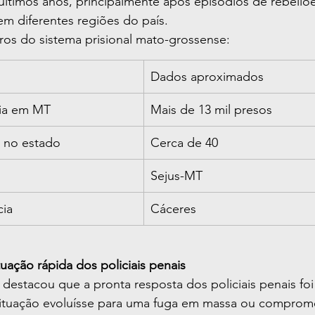
timos anos, principalmente após episódios de rebeliões
em diferentes regiões do país.
ros do sistema prisional mato-grossense:
Dados aproximados
ria em MT
Mais de 13 mil presos
s no estado
Cerca de 40
Sejus-MT
cia
Cáceres
tuação rápida dos policiais penais
 destacou que a pronta resposta dos policiais penais fo
situação evoluísse para uma fuga em massa ou comprom