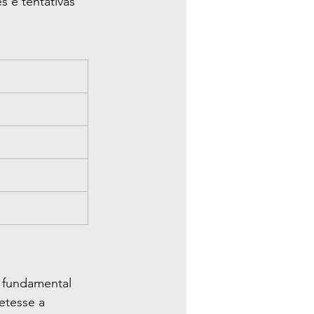
 e tentativas 
i fundamental 
etesse a 