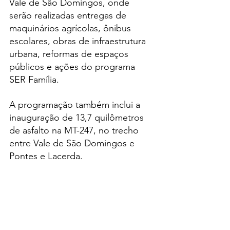
Vale de São Domingos, onde 
serão realizadas entregas de 
maquinários agrícolas, ônibus 
escolares, obras de infraestrutura 
urbana, reformas de espaços 
públicos e ações do programa 
SER Família.
A programação também inclui a 
inauguração de 13,7 quilômetros 
de asfalto na MT-247, no trecho 
entre Vale de São Domingos e 
Pontes e Lacerda.
Já na terça-feira (17), após a 
agenda em Pontes e Lacerda, a 
comitiva segue para Conquista 
d’Oeste e Nova Lacerda, onde 