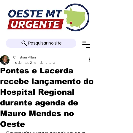
Pesquisar no site
Christian Allan
16 de mar.
2 min de leitura
Pontes e Lacerda
recebe lançamento do
Hospital Regional
durante agenda de
Mauro Mendes no
Oeste
Governador cumpre agenda em nove 