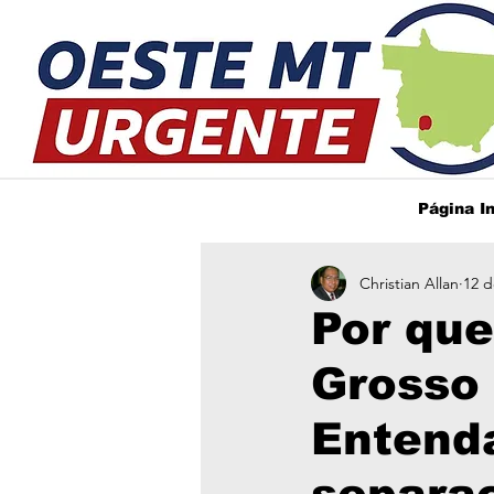
Página In
Christian Allan
12 d
Por qu
Grosso 
Entenda