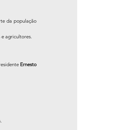
rte da população 
e agricultores.
residente 
Ernesto 
.