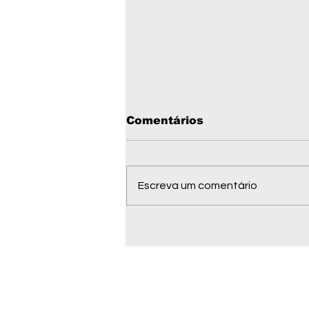
Comentários
Escreva um comentário
Telefones úteis de
Barra do Garças MT em
2026: emergência,
saúde, serviços
públicos e contatos
importantes