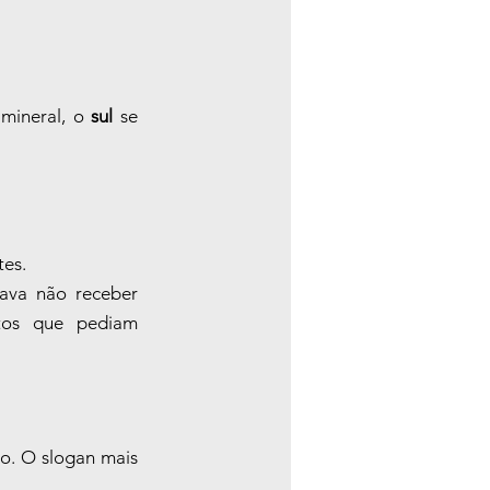
mineral, o 
sul
 se 
tes.
ava não receber 
tos que pediam 
o. O slogan mais 