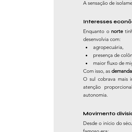
A sensação de isolame
Interesses econô
Enquanto o 
norte
 tin
desenvolvia com:
agropecuária,
presença de colôn
maior fluxo de mi
Com isso, as 
demanda
O sul cobrava mais i
atenção proporciona
autonomia.
Movimento divisi
Desde o início do séc
famoso era: