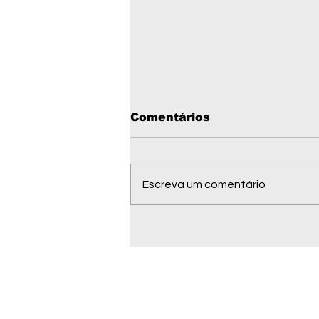
Comentários
Escreva um comentário
1ª Corrida Homens do
Fogo abre inscrições
em Comodoro; veja
como participar