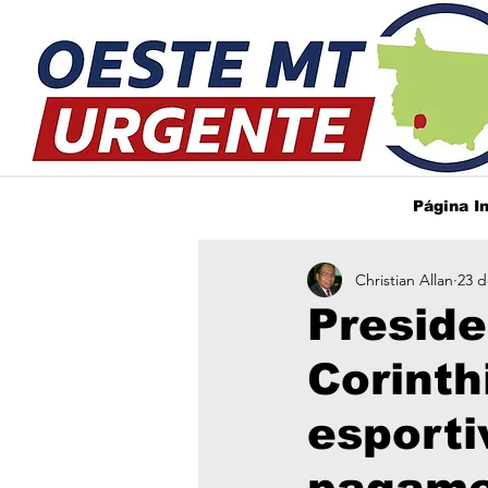
Página In
Christian Allan
23 d
Preside
Corinth
esporti