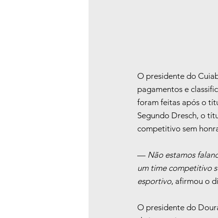
O presidente do Cuiabá
pagamentos e classifi
foram feitas após o tí
Segundo Dresch, o títu
competitivo sem honra
— 
Não estamos faland
um time competitivo se
esportivo
, afirmou o d
O presidente do Doura