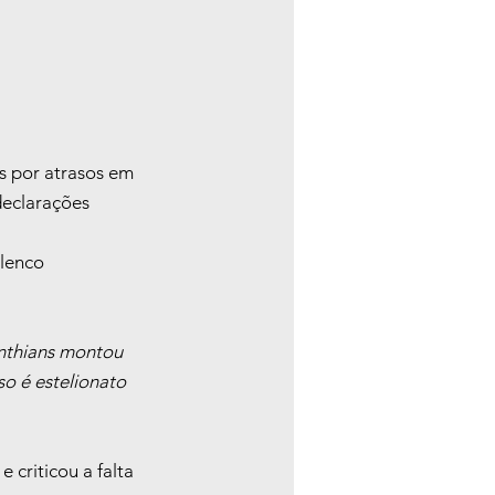
s por atrasos em 
declarações 
lenco 
nthians montou 
o é estelionato 
criticou a falta 