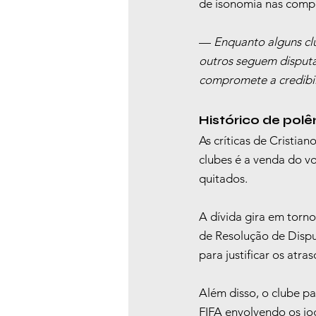
de isonomia nas comp
— 
Enquanto alguns clu
outros seguem disputa
compromete a credibi
Histórico de polê
As críticas de Cristia
clubes é a venda do v
quitados.
A dívida gira em torn
de Resolução de Disput
para justificar os atras
Além disso, o clube p
FIFA envolvendo os jo