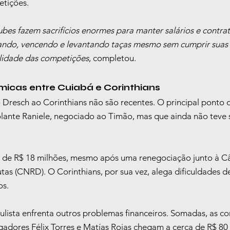
etições.
bes fazem sacrifícios enormes para manter salários e contrat
ndo, vencendo e levantando taças mesmo sem cumprir suas o
lidade das competições
, completou.
micas entre Cuiabá e Corinthians
no Dresch ao Corinthians não são recentes. O principal ponto d
olante Raniele, negociado ao Timão, mas que ainda não teve s
o de R$ 18 milhões, mesmo após uma renegociação junto à C
as (CNRD). O Corinthians, por sua vez, alega dificuldades de
os.
aulista enfrenta outros problemas financeiros. Somadas, as c
gadores Félix Torres e Matías Rojas chegam a cerca de R$ 80 