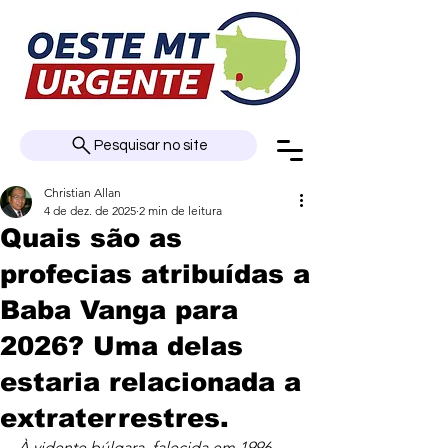
Pesquisar no site
Christian Allan
4 de dez. de 2025
2 min de leitura
Quais são as
profecias atribuídas a
Baba Vanga para
2026? Uma delas
estaria relacionada a
extraterrestres.
À vidente búlgara, falecida em 1996, 