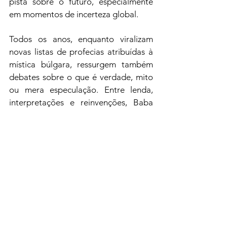
pista sobre o futuro, especialmente 
em momentos de incerteza global.
Todos os anos, enquanto viralizam 
novas listas de profecias atribuídas à 
mística búlgara, ressurgem também 
debates sobre o que é verdade, mito 
ou mera especulação. Entre lenda, 
interpretações e reinvenções, Baba 
Vanga segue ocupando um lugar 
especial no imaginário coletivo — o 
de uma figura enigmática cujas 
previsões, reais ou não, continuam 
despertando a curiosidade de milhões 
de pessoas ao redor do mundo.
Mundo curioso