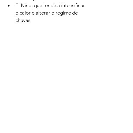
El Niño, que tende a intensificar 
o calor e alterar o regime de 
chuvas
La Niña, que pode favorecer 
chuvas mais regulares em 
algumas regiões
Esses fenômenos impactam 
diretamente o comportamento da 
atmosfera durante a estação.
Primavera: a estação do 
recomeço
Além dos aspectos climáticos, a 
primavera é tradicionalmente 
associada à renovação da vegetação, 
à floração de diversas espécies e à 