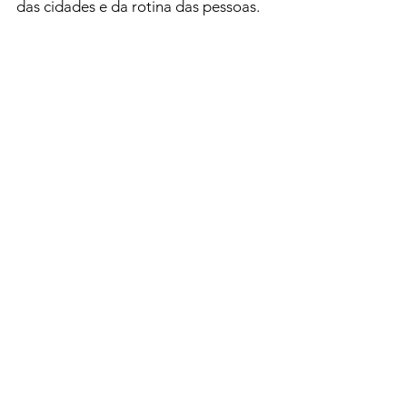
das cidades e da rotina das pessoas. 
É tempo de aproveitar, mas também 
de se cuidar diante do calor e das 
chuvas típicas da estação.
Variedades
Ver tudo
Posts recentes