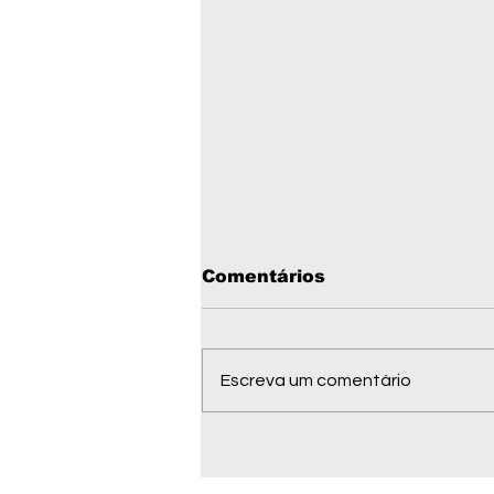
Comentários
Escreva um comentário
Governo autoriza
análise de pesquisa de
ouro em quase 10 mil