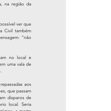
, na região da 
ossível ver que 
a Civil também 
ensagem: “não 
am no local e 
em uma vala de 
.
repassadas aos 
ões, que passam 
am disparos de 
 local. Seria 
ígios, a morte 