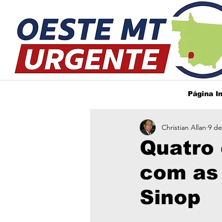
Página In
Christian Allan
9 de
Quatro
com as
Sinop