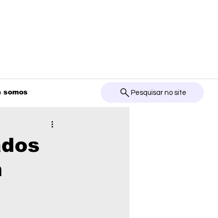
 somos
Pesquisar no site
ados
m