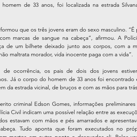
 homem de 33 anos, foi localizada na estrada Silvana
formou que os três jovens eram do sexo masculino. “É p
com marcas de sangue na cabeça”, afirmou. A Políci
ça de um bilhete deixado junto aos corpos, com a m
não maltrata morador, vida inocente paga com a vida”.
de ocorrência, os pais de dois dos jovens estiver
hos. Já o corpo do homem de 33 anos foi encontrado 
 da estrada vicinal, de bruços e com as mãos para trás
ito criminal Edson Gomes, informações preliminares 
lícia Civil indicam uma possível relação entre as execuç
odos estavam com mãos e pés amarrados e apresentav
beça. Tudo aponta que foram executados no próprio
em mortos em outro ponto e desovados ali. Pelos vest