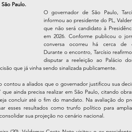
 São Paulo.
O governador de São Paulo, Tarcís
informou ao presidente do PL, Valde
que não será candidato à Presidênci
em 2026. Conforme publicou o jor
conversa ocorreu há cerca de d
Durante o encontro, Tarcísio reafirm
disputar a reeleição ao Palácio dos
isão que já vinha sendo sinalizada publicamente.
 contou a aliados que o governador justificou sua deci
 que ainda precisa realizar em São Paulo, citando obra
a concluir até o fim do mandato. Na avaliação do pre
sar esses resultados como trunfo político para ampliar
consolidar sua projeção no cenário nacional.
ira (20), Valdemar Costa Neto visitou o ex-presidente 