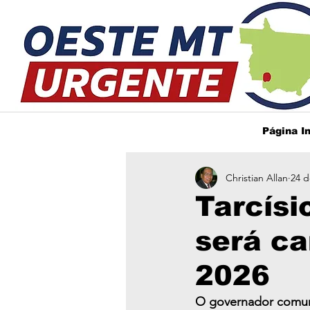
Página In
Christian Allan
24 d
Tarcísi
será ca
2026
O governador comuni