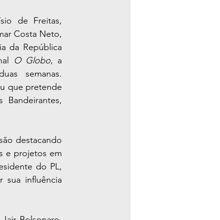
io de Freitas, 
mar Costa Neto, 
a da República 
nal 
O Globo
, a 
uas semanas. 
ou que pretende 
 Bandeirantes, 
são destacando 
s e projetos em 
sidente do PL, 
 sua influência 
Jair Bolsonaro, 