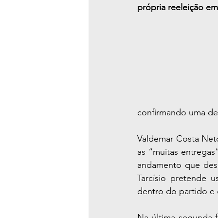
própria reeleição em
confirmando uma dec
Valdemar Costa Neto
as “muitas entregas”
andamento que desej
Tarcísio pretende u
dentro do partido e 
Na última segunda-fe