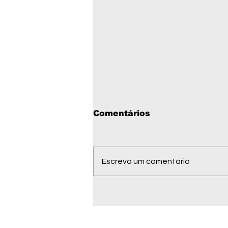
Comentários
Escreva um comentário
Documento enviado aos
EUA pede sanções
contra ministros do
STF; pedido ainda será