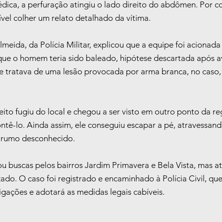
ica, a perfuração atingiu o lado direito do abdômen. Por c
ível colher um relato detalhado da vítima.
ida, da Polícia Militar, explicou que a equipe foi acionada 
ue o homem teria sido baleado, hipótese descartada após a
e tratava de uma lesão provocada por arma branca, no caso,
ito fugiu do local e chegou a ser visto em outro ponto da re
ntê-lo. Ainda assim, ele conseguiu escapar a pé, atravessan
 rumo desconhecido.
izou buscas pelos bairros Jardim Primavera e Bela Vista, mas 
izado. O caso foi registrado e encaminhado à Polícia Civil, que
igações e adotará as medidas legais cabíveis.