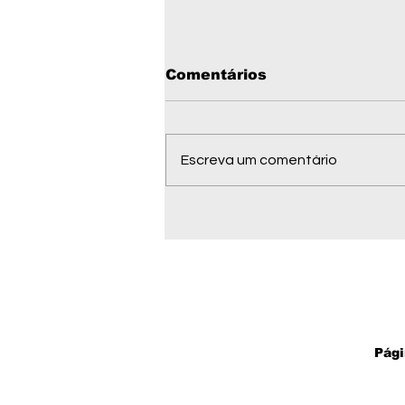
Comentários
Escreva um comentário
Homem é baleado três
vezes em tentativa de
execução em Vila Bela
da Santíssima Trindade
Pági