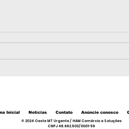
Motorista embriagado é
Jov
preso após tentar
mor
atropelar pedestres e
Các
quase atingir policiais
inve
em Pontes e Lacerda
dis
na Inicial
Notícias
Contato
Anúncie conosco
© 2024 Oeste MT Urgente / HAM Comércio e Soluções
CNPJ 48.662.503/0001-59