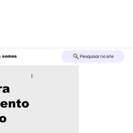
 somos
Pesquisar no site
ra
ento
o