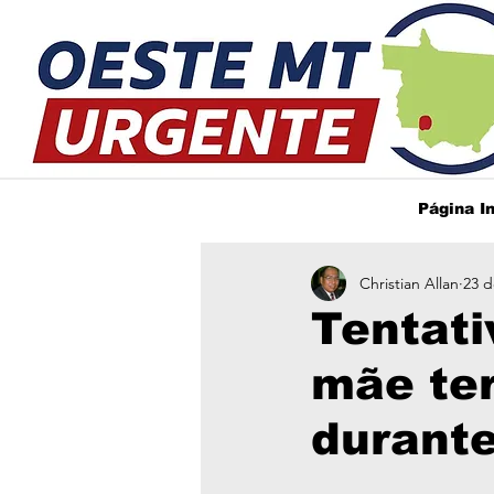
Página In
Christian Allan
23 d
Tentati
mãe te
durante