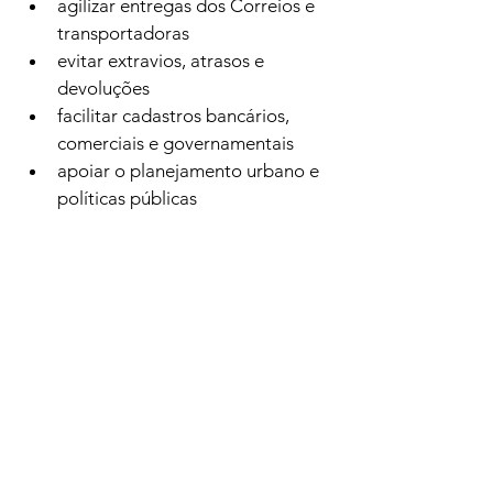
agilizar entregas dos Correios e 
transportadoras
evitar extravios, atrasos e 
devoluções
facilitar cadastros bancários, 
comerciais e governamentais
apoiar o planejamento urbano e 
políticas públicas
Devido à grande extensão territorial 
de Cuiabá e à criação constante de 
novos bairros e loteamentos, 
recomenda-se sempre consultar as 
bases oficiais dos Correios para 
confirmação dos CEPs mais recentes.
Artigos