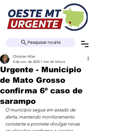
Pesquisar no site
Christian Allan
4 de nov. de 2025
1 min de leitura
Urgente - Município
de Mato Grosso
confirma 6º caso de
sarampo
O município segue em estado de 
alerta, mantendo monitoramento 
constante e promete divulgar novas 
atualizações conforme o cenário 