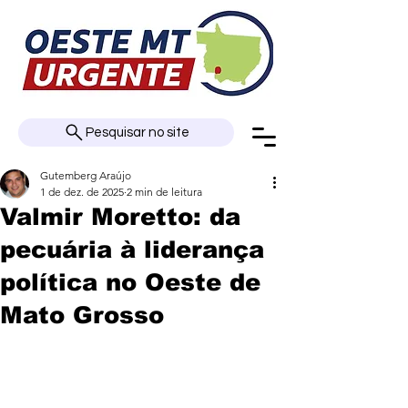
Pesquisar no site
Gutemberg Araújo
1 de dez. de 2025
2 min de leitura
Valmir Moretto: da
pecuária à liderança
política no Oeste de
Mato Grosso