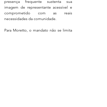
presença frequente sustenta sua 
imagem de representante acessível e 
comprometido com as reais 
necessidades da comunidade.
Para Moretto, o mandato não se limita 
ao escritório ou ao plenário: ele se 
concretiza onde as demandas surgem 
— nas estradas, nos assentamentos, nas 
aldeias indígenas, nos bairros e nas 
unidades de atendimento público.
Artigos