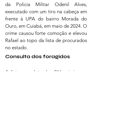
da Polícia Militar Odenil Alves, 
executado com um tiro na cabeça em 
frente à UPA do bairro Morada do 
Ouro, em Cuiabá, em maio de 2024. O 
crime causou forte comoção e elevou 
Rafael ao topo da lista de procurados 
no estado.
Consulta dos foragidos
A lista completa dos 216 criminosos 
mais procurados do país, incluindo os 
oito de Mato Grosso, está disponível 
na plataforma oficial do 
Programa 
Captura
, que integra dados de forma 
unificada e transparente para auxiliar 
investigações e prisões.
POLÍCIA