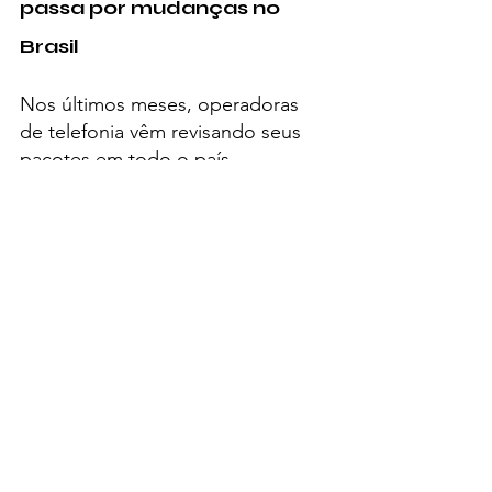
passa por mudanças no 
Brasil
Nos últimos meses, operadoras 
de telefonia vêm revisando seus 
pacotes em todo o país.
O movimento acompanha o 
aumento no consumo de internet 
móvel, crescimento dos serviços 
de streaming, inteligência artificial 
integrada em aplicativos e maior 
demanda por redes 5G.
Especialistas apontam que a 
tendência é que as operadoras 
ofereçam cada vez mais dados, 
porém com mensalidades 
progressivamente maiores.