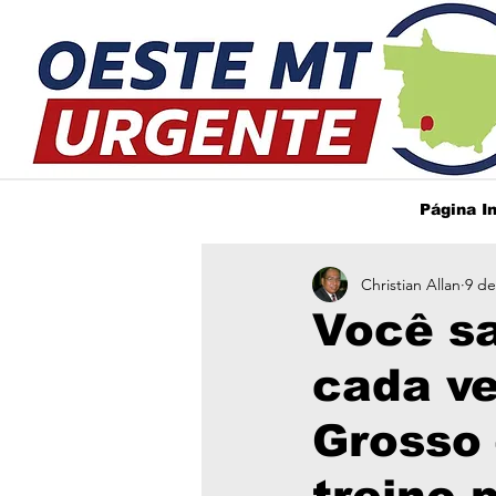
Página In
Christian Allan
9 de
Você sa
cada ve
Grosso 