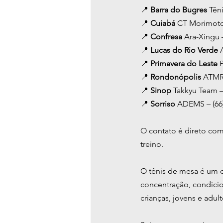
📍 
Barra do Bugres 
Tên
📍 
Cuiabá 
CT Morimoto 
📍 
Confresa 
Ara-Xingu 
📍 
Lucas do Rio Verde 
📍 
Primavera do Leste 
📍 
Rondonópolis 
ATMR 
📍 
Sinop 
Takkyu Team –
📍 
Sorriso 
ADEMS – (66)
O contato é direto co
treino.
O tênis de mesa é um d
concentração, condicio
crianças, jovens e adult