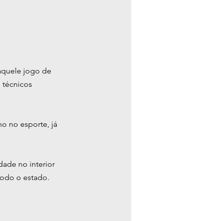
aquele jogo de 
 técnicos 
o no esporte, já 
de no interior 
todo o estado.