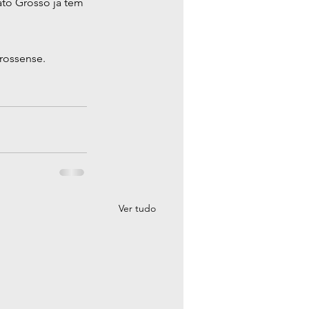
to Grosso já tem 
rossense.
Ver tudo