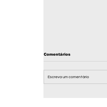
Comentários
Escreva um comentário
1ª Corrida Homens do
Fogo abre inscrições
em Comodoro; veja
como participar