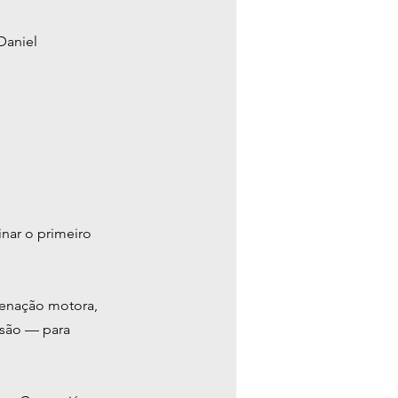
Daniel
nar o primeiro 
denação motora, 
usão — para 