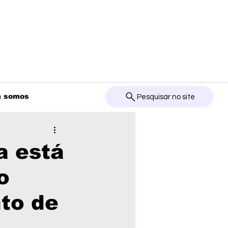
 somos
Pesquisar no site
a está
o
to de