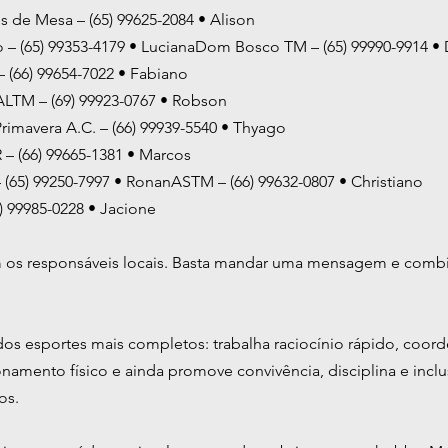
is de Mesa – (65) 99625-2084 • Alison
– (65) 99353-4179 • LucianaDom Bosco TM – (65) 99990-9914 • 
– (66) 99654-7022 • Fabiano
ALTM – (69) 99923-0767 • Robson
Primavera A.C. – (66) 99939-5540 • Thyago
– (66) 99665-1381 • Marcos
 (65) 99250-7997 • RonanASTM – (66) 99632-0807 • Christiano
 99985-0228 • Jacione
m os responsáveis locais. Basta mandar uma mensagem e combi
os esportes mais completos: trabalha raciocínio rápido, coor
namento físico e ainda promove convivência, disciplina e incl
os.