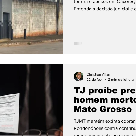
tortura e abusos em Cáceres,
Entenda a decisão judicial e
Grosso."
Christian Allan
22 de fev.
2 min de leitura
TJ proíbe pre
homem morto
Mato Grosso
TJMT mantém extinta cobrança
Rondonópolis contra contribui
redirecionamento ao espólio.