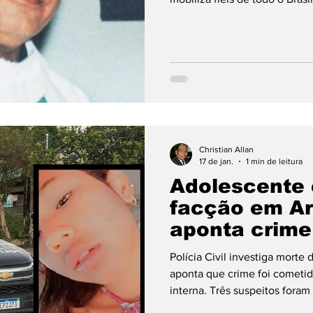
municípios vizinhos como Va
Indiavaí, Araputanga e Adria
e organização local.
Christian Allan
17 de jan.
1 min de leitura
Adolescente 
facção em Ar
aponta crime
interno
Polícia Civil investiga mort
aponta que crime foi cometi
interna. Três suspeitos foram