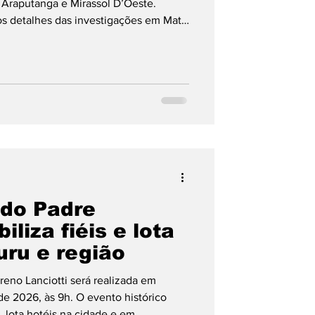
 Araputanga e Mirassol D’Oeste.
 os detalhes das investigações em Mato
 do Padre
liza fiéis e lota
uru e região
reno Lanciotti será realizada em
de 2026, às 9h. O evento histórico
l, lota hotéis na cidade e em