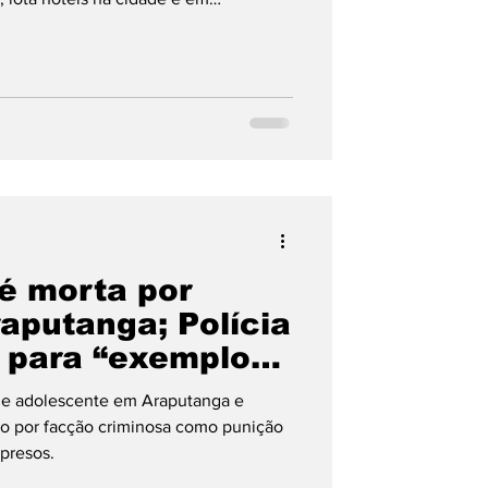
le de São Domingos, Figueirópolis,
nópolis. Saiba mais sobre hospedagem
é morta por
aputanga; Polícia
 para “exemplo”
e de adolescente em Araputanga e
do por facção criminosa como punição
 presos.