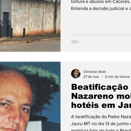
tortura e abusos em Cáceres,
Entenda a decisão judicial e
Grosso."
Christian Allan
27 de mar.
2 min de leitura
Beatificação
Nazareno mobi
hotéis em Ja
A beatificação do Padre Naza
Jauru-MT no dia 13 de junho 
mobiliza fiéis de todo o Brasi