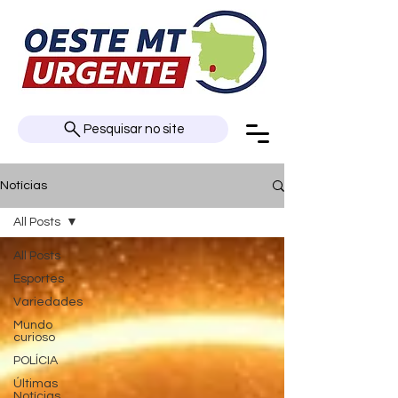
Pesquisar no site
Notícias
All Posts
All Posts
Esportes
Variedades
Mundo
curioso
POLÍCIA
Últimas
Notícias