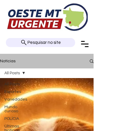
Pesquisar no site
Notícias
All Posts
All Posts
Esportes
Variedades
Mundo
curioso
POLÍCIA
Últimas
Notícias