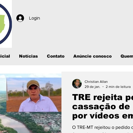
Login
icial
Notícias
Contato
Anúncie conosco
Quem
Christian Allan
29 de jan.
2 min de leitura
TRE rejeita p
cassação de 
por vídeos e
O TRE-MT rejeitou o pedido d