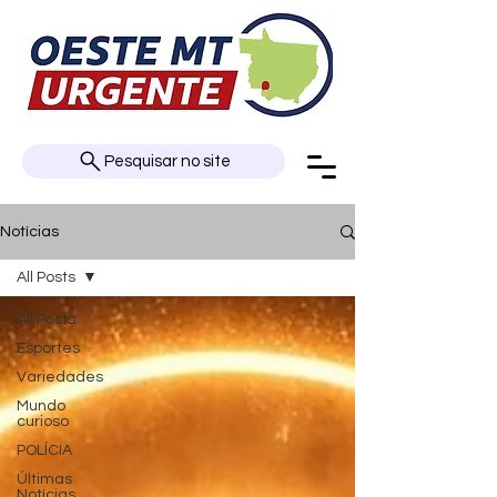
Pesquisar no site
Notícias
All Posts
All Posts
Esportes
Variedades
Mundo
curioso
POLÍCIA
Últimas
Notícias