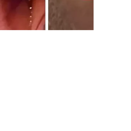
Christian Allan
11 de fev.
2 min de leitura
Sinal de Frank:
marca na orelha
pode indicar risco
cardíaco? O que a
ciência realmente