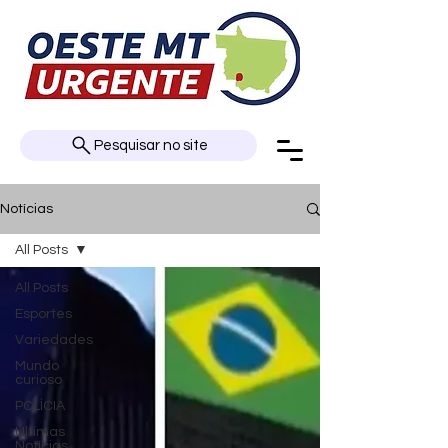
Pesquisar no site
Notícias
All Posts
All Posts
Esportes
Variedades
Mundo
curioso
POLÍCIA
Últimas
Notícias