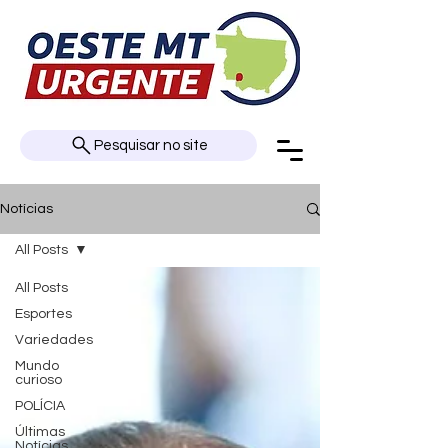
Pesquisar no site
Notícias
All Posts
All Posts
Esportes
Variedades
Mundo
curioso
POLÍCIA
Últimas
Notícias