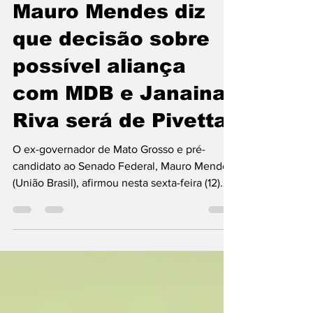
Gutemberg Araújo
14 de jun.
2 min de leitura
Mauro Mendes diz
que decisão sobre
possível aliança
com MDB e Janaina
Riva será de Pivetta
O ex-governador de Mato Grosso e pré-
candidato ao Senado Federal, Mauro Mendes
(União Brasil), afirmou nesta sexta-feira (12)
que qualquer decisão sobre uma eventual
aliança política envolvendo o MDB e a
deputada estadual Janaina Riva dependerá
principalmente do governador Otávio Pivetta
(Republicanos), apontado como liderança