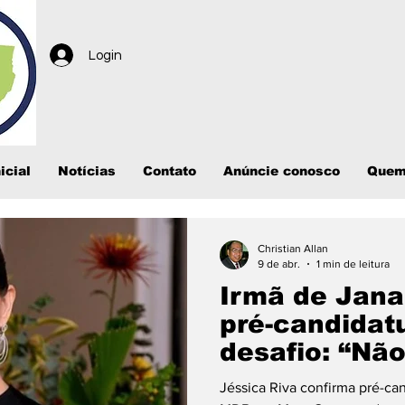
Login
icial
Notícias
Contato
Anúncie conosco
Quem
Christian Allan
9 de abr.
1 min de leitura
Irmã de Jana
pré-candidat
desafio: “Nã
campanha fác
Jéssica Riva confirma pré-ca