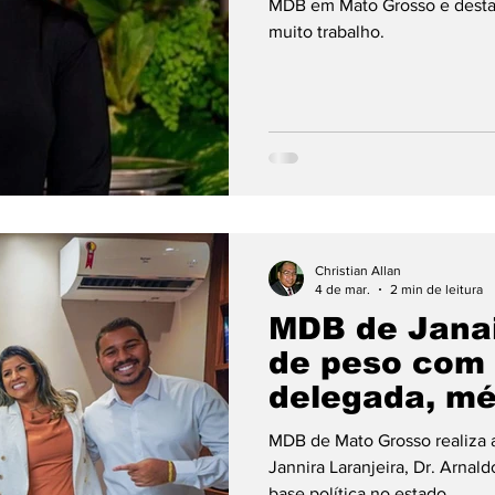
MDB em Mato Grosso e destaca
muito trabalho.
Christian Allan
4 de mar.
2 min de leitura
MDB de Janai
de peso com 
delegada, mé
comunicador
MDB de Mato Grosso realiza a
Jannira Laranjeira, Dr. Arnal
base política no estado.