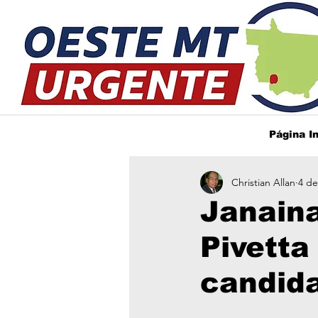
Página In
Christian Allan
4 de
Janaina
Pivetta
candid