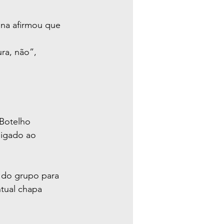
na afirmou que 
ra, não”, 
Botelho 
ligado ao 
o do grupo para 
tual chapa 