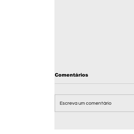
Comentários
Escreva um comentário
Governo autoriza
análise de pesquisa de
ouro em quase 10 mil