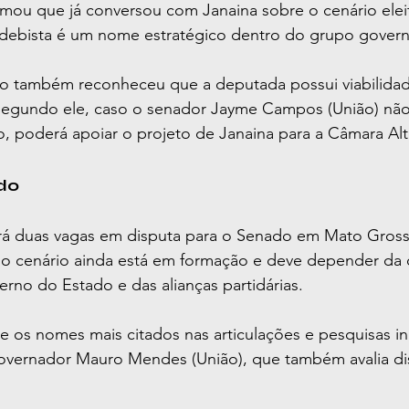
mou que já conversou com Janaina sobre o cenário eleit
ebista é um nome estratégico dentro do grupo governi
ho também reconheceu que a deputada possui viabilidade
Segundo ele, caso o senador Jayme Campos (União) não
o, poderá apoiar o projeto de Janaina para a Câmara Alt
do
erá duas vagas em disputa para o Senado em Mato Gros
, o cenário ainda está em formação e deve depender da 
rno do Estado e das alianças partidárias.
e os nomes mais citados nas articulações e pesquisas ini
overnador Mauro Mendes (União), que também avalia di