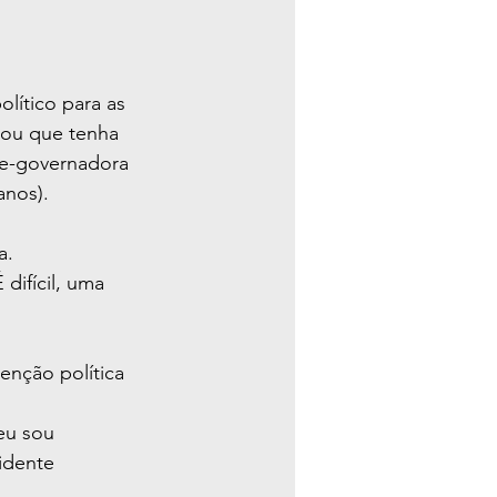
lítico para as 
gou que tenha 
ce-governadora 
anos).
a.
ifícil, uma 
enção política 
eu sou 
idente 