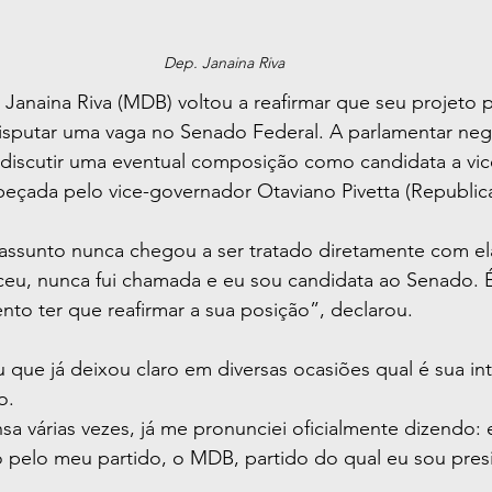
Dep. Janaina Riva
Janaina Riva (MDB) voltou a reafirmar que seu projeto po
disputar uma vaga no Senado Federal. A parlamentar ne
 discutir uma eventual composição como candidata a vi
çada pelo vice-governador Otaviano Pivetta (Republic
assunto nunca chegou a ser tratado diretamente com el
u, nunca fui chamada e eu sou candidata ao Senado. É d
to ter que reafirmar a sua posição”, declarou.
 que já deixou claro em diversas ocasiões qual é sua int
o.
nsa várias vezes, já me pronunciei oficialmente dizendo: 
 pelo meu partido, o MDB, partido do qual eu sou pres