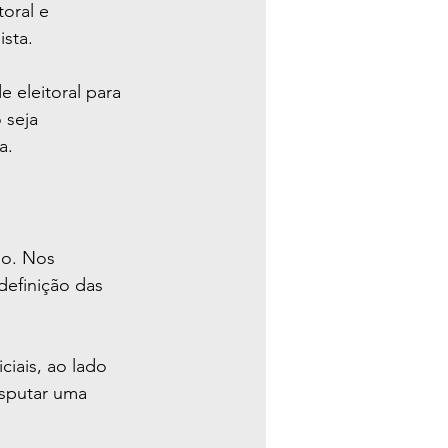
oral e 
sta.
 eleitoral para 
 seja 
a.
so. Nos 
definição das 
ciais, ao lado 
sputar uma 