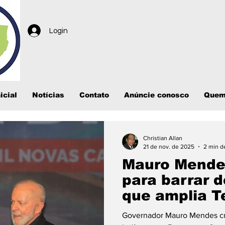
Login
icial
Notícias
Contato
Anúncie conosco
Quem
Christian Allan
21 de nov. de 2025
2 min de
Mauro Mende
para barrar d
que amplia T
Mato Grosso
Governador Mauro Mendes cri