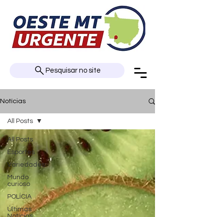
Pesquisar no site
Notícias
All Posts
All Posts
Esportes
Variedades
Mundo
curioso
POLÍCIA
Últimas
Notícias