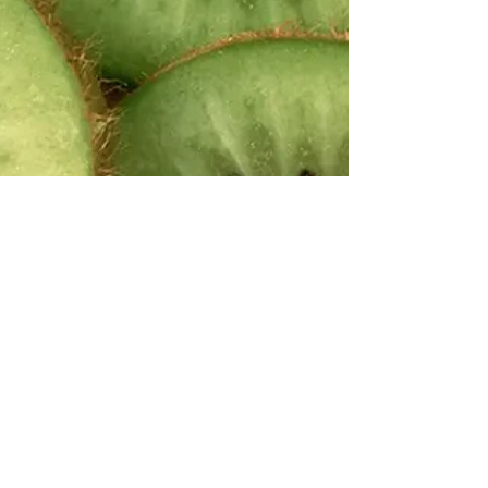
Gutemberg Araújo
19 de fev.
3 min de leitura
Kiwi: a fruta que