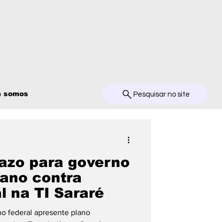
 somos
Pesquisar no site
razo para governo
lano contra
l na TI Sararé
o federal apresente plano