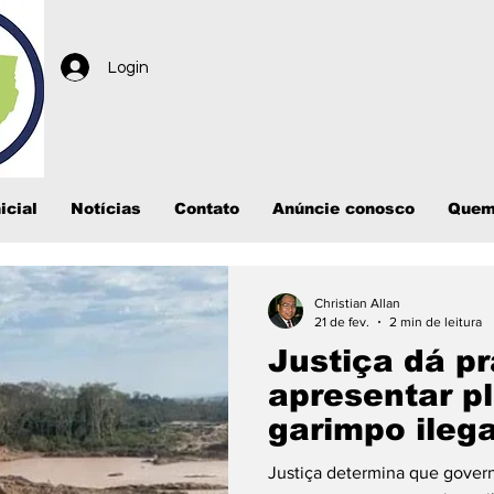
Login
icial
Notícias
Contato
Anúncie conosco
Quem
Christian Allan
21 de fev.
2 min de leitura
Justiça dá p
apresentar p
garimpo ilega
Justiça determina que govern