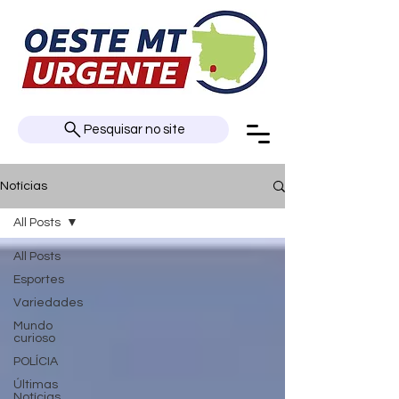
Pesquisar no site
Notícias
All Posts
All Posts
Esportes
Variedades
Mundo
curioso
POLÍCIA
Últimas
Notícias