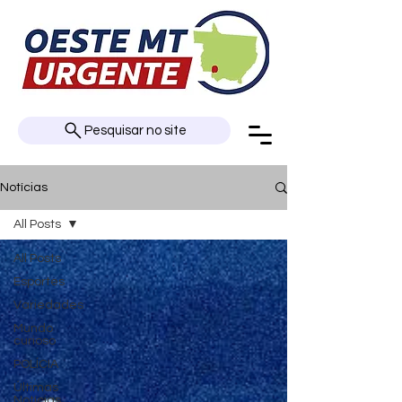
Pesquisar no site
Notícias
All Posts
All Posts
Esportes
Variedades
Mundo
curioso
POLÍCIA
Últimas
Notícias