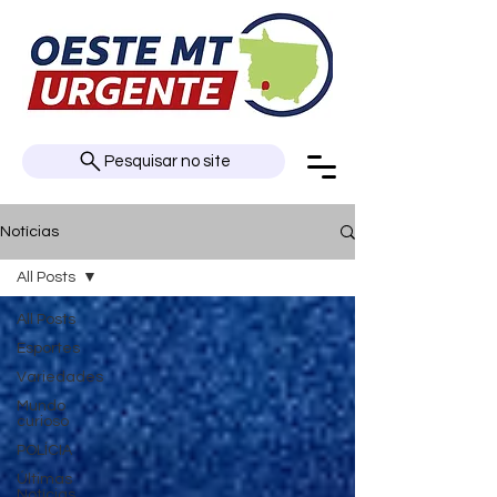
Pesquisar no site
Notícias
All Posts
All Posts
Esportes
Variedades
Mundo
curioso
POLÍCIA
Últimas
Notícias