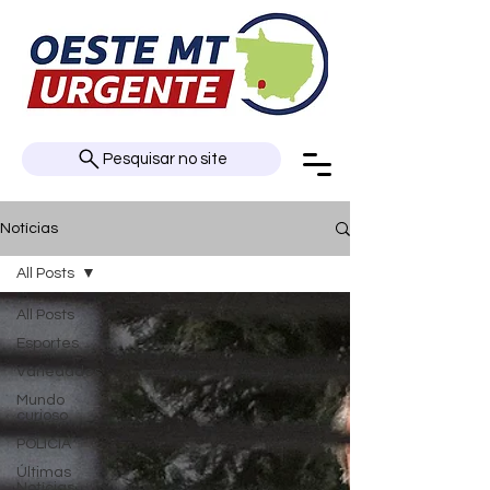
Pesquisar no site
Notícias
All Posts
All Posts
Esportes
Variedades
Mundo
curioso
POLÍCIA
Últimas
Notícias