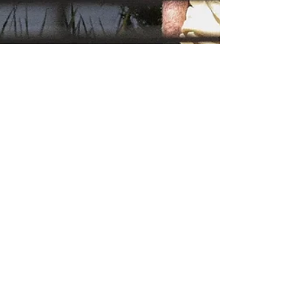
Christian Allan
22 de nov. de 2025
2 min de leitura
PF prende Bolsonaro
preventivamente por
ordem de Alexandre