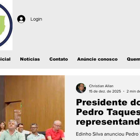
Login
icial
Notícias
Contato
Anúncie conosco
Quem
Christian Allan
15 de dez. de 2025
2 min de
Presidente d
Pedro Taque
representand
MT
Edinho Silva anunciou Pedr