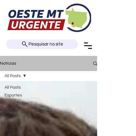
Pesquisar no site
Notícias
All Posts
All Posts
Esportes
Variedades
Mundo
curioso
POLÍCIA
Últimas
Notícias