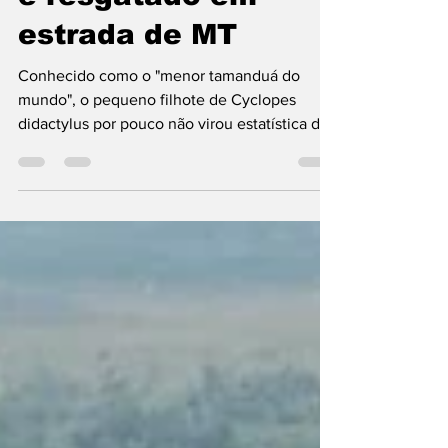
é resgatado em
estrada de MT
Conhecido como o "menor tamanduá do
mundo", o pequeno filhote de Cyclopes
didactylus por pouco não virou estatística de
atropelamento. Graças ao olhar atento dos
moradores, o animal foi resgatado e levado às
pressas para o Corpo de Bombeiros.