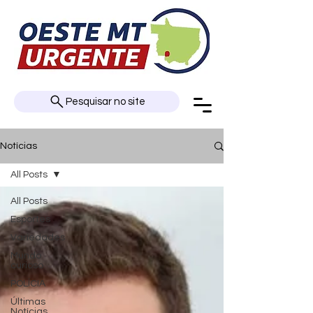
Pesquisar no site
Notícias
All Posts
All Posts
Esportes
Variedades
Mundo
curioso
POLÍCIA
Últimas
Notícias