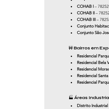
COHAB I
 – 7825
COHAB II
 – 7825
COHAB III
 – 782
Conjunto Habitac
Conjunto São Jos
🚧 
Bairros em Ex
Residencial Parqu
Residencial Bela Vi
Residencial Mora
Residencial Santa
Residencial Parqu
🏭 
Áreas Industria
Distrito Industrial