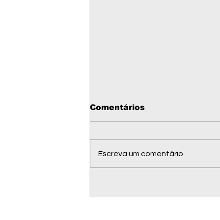
Comentários
Escreva um comentário
Telefones úteis de
Barra do Garças MT em
2026: emergência,
saúde, serviços