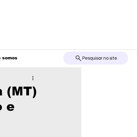
 somos
Pesquisar no site
a (MT)
o e