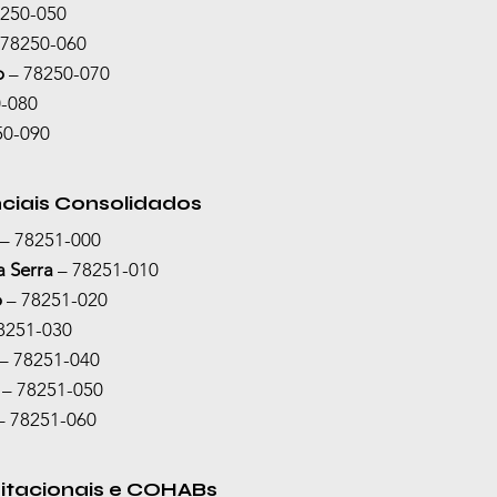
8250-050
 78250-060
o
 – 78250-070
0-080
50-090
nciais Consolidados
 – 78251-000
 Serra
 – 78251-010
o
 – 78251-020
78251-030
 – 78251-040
 – 78251-050
– 78251-060
itacionais e COHABs