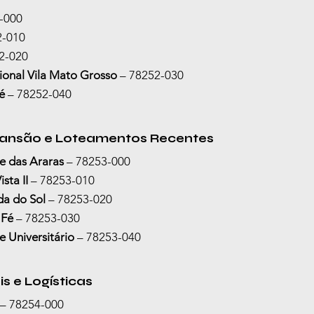
2-000
2-010
52-020
ional Vila Mato Grosso
 – 78252-030
é
 – 78252-040
pansão e Loteamentos Recentes
e das Araras
 – 78253-000
sta II
 – 78253-010
da do Sol
 – 78253-020
 Fé
 – 78253-030
e Universitário
 – 78253-040
is e Logísticas
 – 78254-000