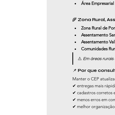
Área Empresarial
🌾 
Zona Rural, As
Zona Rural de Po
Assentamento San
Assentamento Va
Comunidades Rura
⚠️ 
Em áreas rurais
📌 
Por que consul
Manter o CEP atualiza
✔ entregas mais rápid
✔ cadastros corretos 
✔ menos erros em com
✔ melhor organização