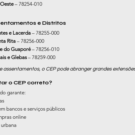
 Oeste
 – 78254-010
sentamentos e Distritos
ntes e Lacerda
 – 78255-000
ta Rita
 – 78256-000
le do Guaporé
 – 78256-010
is e Glebas
 – 78259-000
 e assentamentos, o CEP pode abranger grandes extensões te
tar o CEP correto?
do garante:
as
em bancos e serviços públicos
pras online
 urbana