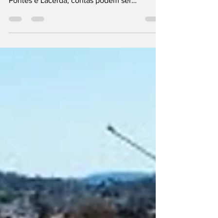
Alcino Barcelos pagar dívida de R$ 5,9 mil em
Pontes e Lacerda; contas podem ser
bloqueadas.