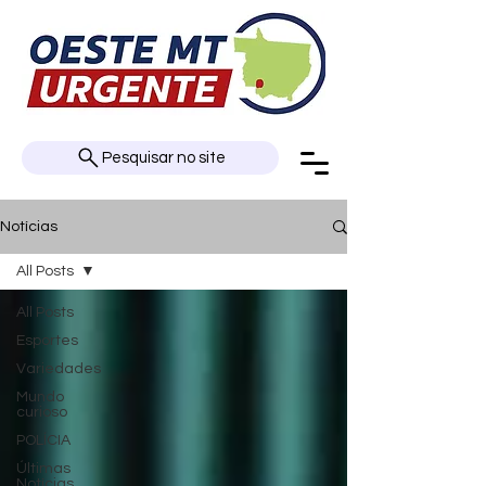
Pesquisar no site
Notícias
All Posts
All Posts
Esportes
Variedades
Mundo
curioso
POLÍCIA
Últimas
Notícias