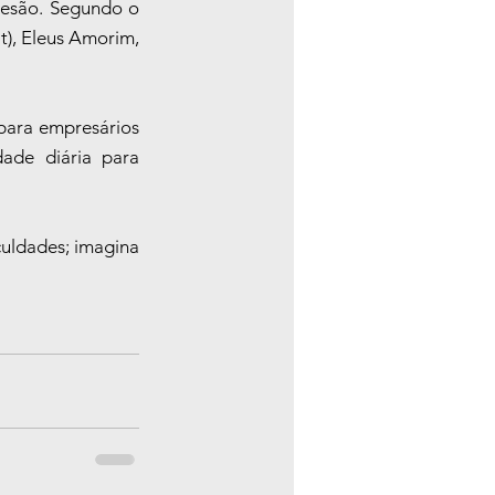
esão. Segundo o 
), Eleus Amorim, 
para empresários 
de diária para 
culdades; imagina 