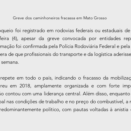
Greve dos caminhoneiros fracassa em Mato Grosso
ueio foi registrado em rodovias federais ou estaduais de
eira (4), apesar da greve convocada por entidades repr
mação foi confirmada pela Polícia Rodoviária Federal e pela P
era de que profissionais do transporte e da logística aderis
a semana.
epete em todo o país, indicando o fracasso da mobilizaçã
rreu em 2018, amplamente organizada e com forte impac
ão contou com uma liderança central. Além disso, enquant
pal nas condições de trabalho e no preço do combustível, a m
edominantemente político, com pautas voltadas à anistia 