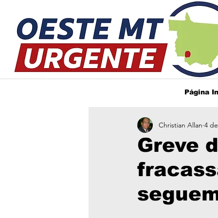
Página In
Christian Allan
4 de
Greve 
fracass
seguem