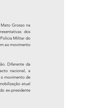
 Mato Grosso na 
esentativas dos 
olícia Militar do 
sem ao movimento 
o. Diferente da 
to nacional, a 
o o movimento de 
obilização atual 
do ex-presidente 